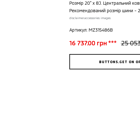
Розмір 20" x 8J. Центральний ко
Рекомендований розмір шини - 2
disclaimer.accessories images
Артикул: MZ315486B
16 737.00 грн ***
25 053
BUTTONS.GET ON O