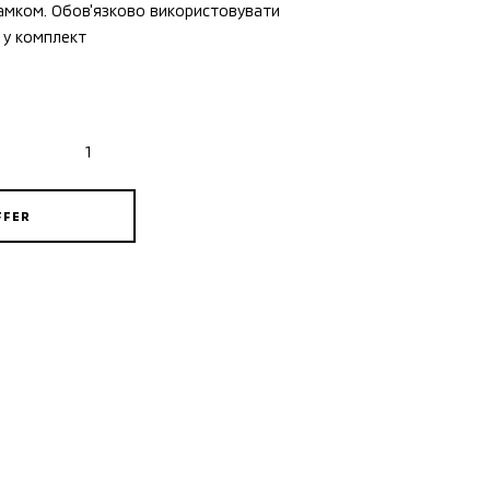
замком. Обов'язково використовувати
 у комплект
FFER