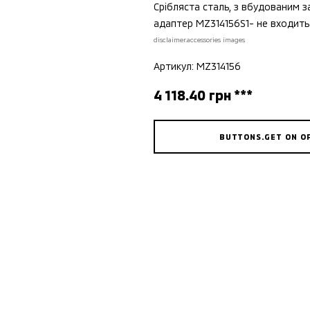
Срібляста сталь, з вбудованим 
адаптер MZ314156S1- не входить
disclaimer.accessories images
Артикул: MZ314156
4 118.40 грн ***
BUTTONS.GET ON O